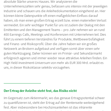
absolute Stärke unseres Hauses. Wir analysieren die
Unternehmenszahlen sehr genau, befassen uns intensiv mit der jeweiligen
Industrie und schauen uns die Anleihedokumentation eingehend an. Hier
können kleine Datenpunkte oft einen maßgeblichen Einfluss darauf
haben, ob man einen großen Ertrag erzielt bzw. einen materiellen Verlust
vermeidet. Ein sehr wichtiger Punkt für uns ist zudem der Dialog mit den
Emittenten und den Management Teams – pro Jahr nehmen wir an rund
400 Earnings Calls, Meetings und Konferenzen mit Unternehmen teil. Dies
führt zu einem tieferen Verständnis für Produkte, Wettbewerbsfähigkeit
und Finanz- und Risikoprofil. Über die Jahre haben wir ein großes
Netzwerk an Brokern aufgebaut und verfügen somit über einen sehr
guten Marktzugang. Daher können wir im Primär- und Sekundärmarkt
erfolgreich agieren und immer wieder neue attraktive Anleihen finden. Ein
High Yield-Investment-Universum von mehr als EUR 300 Mrd. erlaubt es
uns, in dieser Risikoklasse selektiv vorzugehen.
Der Ertrag der Anleihe steht fest, das Risiko nicht
Im Gegensatz zum Aktienmarkt, wo das genaue Ertragspotential schwer
zu quantifizieren ist, steht der Ertrag auf der Rentenseite weitestgehend
fest. Aber insbesondere bei Hochzinsanleihen ist das inhärente