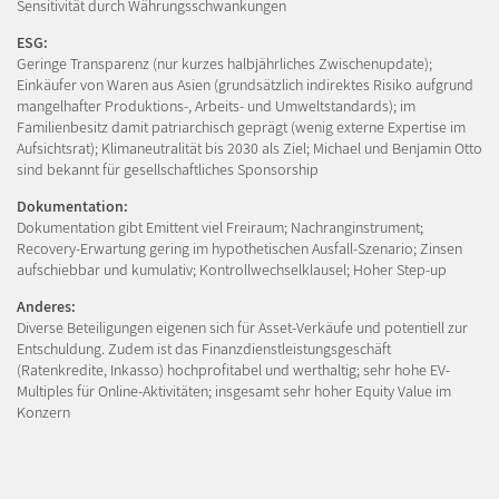
Sensitivität durch Währungsschwankungen
ESG:
Geringe Transparenz (nur kurzes halbjährliches Zwischenupdate);
Einkäufer von Waren aus Asien (grundsätzlich indirektes Risiko aufgrund
mangelhafter Produktions-, Arbeits- und Umweltstandards); im
Familienbesitz damit patriarchisch geprägt (wenig externe Expertise im
Aufsichtsrat); Klimaneutralität bis 2030 als Ziel; Michael und Benjamin Otto
sind bekannt für gesellschaftliches Sponsorship
Dokumentation:
Dokumentation gibt Emittent viel Freiraum; Nachranginstrument;
Recovery-Erwartung gering im hypothetischen Ausfall-Szenario; Zinsen
aufschiebbar und kumulativ; Kontrollwechselklausel; Hoher Step-up
Anderes:
Diverse Beteiligungen eigenen sich für Asset-Verkäufe und potentiell zur
Entschuldung. Zudem ist das Finanzdienstleistungsgeschäft
(Ratenkredite, Inkasso) hochprofitabel und werthaltig; sehr hohe EV-
Multiples für Online-Aktivitäten; insgesamt sehr hoher Equity Value im
Konzern