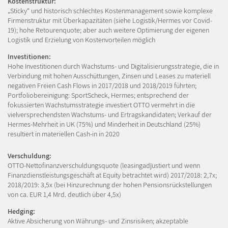
Kostenstruktur:
„Sticky“ und historisch schlechtes Kostenmanagement sowie komplexe
Firmenstruktur mit Überkapazitäten (siehe Logistik/Hermes vor Covid-
19); hohe Retourenquote; aber auch weitere Optimierung der eigenen
Logistik und Erzielung von Kostenvorteilen möglich
Investitionen:
Hohe Investitionen durch Wachstums- und Digitalisierungsstrategie, die in
Verbindung mit hohen Ausschüttungen, Zinsen und Leases zu materiell
negativen Freien Cash Flows in 2017/2018 und 2018/2019 führten;
Portfoliobereinigung: SportScheck, Hermes; entsprechend der
fokussierten Wachstumsstrategie investiert OTTO vermehrt in die
vielversprechendsten Wachstums- und Ertragskandidaten; Verkauf der
Hermes-Mehrheit in UK (75%) und Minderheit in Deutschland (25%)
resultiert in materiellen Cash-in in 2020
Verschuldung:
OTTO-Nettofinanzverschuldungsquote (leasingadjustiert und wenn
Finanzdienstleistungsgeschäft at Equity betrachtet wird) 2017/2018: 2,7x;
2018/2019: 3,5x (bei Hinzurechnung der hohen Pensionsrückstellungen
von ca. EUR 1,4 Mrd. deutlich über 4,5x)
Hedging:
Aktive Absicherung von Währungs- und Zinsrisiken; akzeptable