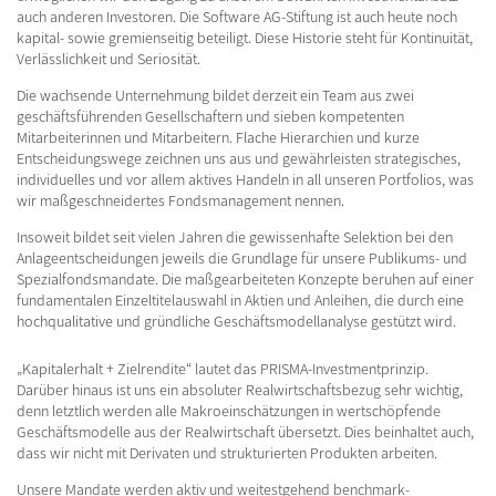
auch anderen Investoren. Die Software AG-Stiftung ist auch heute noch
kapital- sowie gremienseitig beteiligt. Diese Historie steht für Kontinuität,
Verlässlichkeit und Seriosität.
Die wachsende Unternehmung bildet derzeit ein Team aus zwei
geschäftsführenden Gesellschaftern und sieben kompetenten
Mitarbeiterinnen und Mitarbeitern. Flache Hierarchien und kurze
Entscheidungswege zeichnen uns aus und gewährleisten strategisches,
individuelles und vor allem aktives Handeln in all unseren Portfolios, was
wir maßgeschneidertes Fondsmanagement nennen.
Insoweit bildet seit vielen Jahren die gewissenhafte Selektion bei den
Anlageentscheidungen jeweils die Grundlage für unsere Publikums- und
Spezialfondsmandate. Die maßgearbeiteten Konzepte beruhen auf einer
fundamentalen Einzeltitelauswahl in Aktien und Anleihen, die durch eine
hochqualitative und gründliche Geschäftsmodellanalyse gestützt wird.
„Kapitalerhalt + Zielrendite“ lautet das PRISMA-Investmentprinzip.
Darüber hinaus ist uns ein absoluter Realwirtschaftsbezug sehr wichtig,
denn letztlich werden alle Makroeinschätzungen in wertschöpfende
Geschäftsmodelle aus der Realwirtschaft übersetzt. Dies beinhaltet auch,
dass wir nicht mit Derivaten und strukturierten Produkten arbeiten.
Unsere Mandate werden aktiv und weitestgehend benchmark-