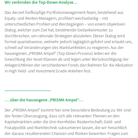
Wir verbinden die Top-Down-Analyse…
Das derzeit fünfköpfige Portfoliomanagement-Team, bestehend aus
Equity- und Renten-Managern, profitiert wechselseitig – mit
unterschiedlichen Profilen und Werdegängen – von einem objektiven
Dialog, welcher zum Ziel hat, bestehende Gedankenmuster zu
durchbrechen, um rationale Strategien abzuleiten. Dieser Dialog wird
formal quartalsweise, vielmehr jedoch tagtäglich geführt und erlaubt uns,
schnell auf Veränderungen des Marktumfeldes zu reagieren. Aus der
hauseigenen „PRISMA Ampel“ (Top-Down-Prozess) leiten wir die
Gewichtung der Asset Klassen ab und legen unter Berücksichtigung der
Anlagerichtlinien der verschiedenen Fonds den Rahmen für die Allokation
in High Yield- und Investment Grade-Anleihen fest.
… über die hauseigene „PRISMA Ampel“…
Der „PRISMA Ampel“ kommt hier eine besondere Bedeutung zu: Wir sind
der festen Überzeugung, dass sich alle relevanten Themen an den
Kapitalmärkten unter die drei Kernfelder Realwirtschaft, Geld- und
Fiskalpolitik und Markttechnik subsumieren lassen, die wir hinsichtlich
der daraus resultierenden Chancen und Risiken bewerten. Fragen zum