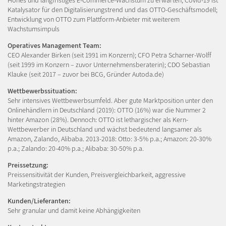
Katalysator für den Digitalisierungstrend und das OTTO-Geschäftsmodell;
Entwicklung von OTTO zum Plattform-Anbieter mit weiterem
Wachstumsimpuls
Operatives Management Team:
CEO Alexander Birken (seit 1991 im Konzern); CFO Petra Scharner-Wolff
(seit 1999 im Konzern – zuvor Unternehmensberaterin); CDO Sebastian
Klauke (seit 2017 – zuvor bei BCG, Gründer Autoda.de)
Wettbewerbssituation:
Sehr intensives Wettbewerbsumfeld. Aber gute Marktposition unter den
Onlinehändlern in Deutschland (2019): OTTO (16%) war die Nummer 2
hinter Amazon (28%). Dennoch: OTTO ist lethargischer als Kern-
Wettbewerber in Deutschland und wächst bedeutend langsamer als
Amazon, Zalando, Alibaba. 2013-2018: Otto: 3-5% p.a.; Amazon: 20-30%
p.a.; Zalando: 20-40% p.a.; Alibaba: 30-50% p.a.
Preissetzung:
Preissensitivität der Kunden, Preisvergleichbarkeit, aggressive
Marketingstrategien
Kunden/Lieferanten:
Sehr granular und damit keine Abhängigkeiten