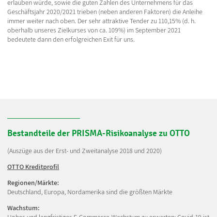
erlauben würde, sowie die guten Zahlen des Unternehmens für das
Geschäftsjahr 2020/2021 trieben (neben anderen Faktoren) die Anleihe
immer weiter nach oben. Der sehr attraktive Tender zu 110,15% (d. h.
oberhalb unseres Zielkurses von ca. 109%) im September 2021
bedeutete dann den erfolgreichen Exit für uns.
Bestandteile der PRISMA-Risikoanalyse zu OTTO
(Auszüge aus der Erst- und Zweitanalyse 2018 und 2020)
OTTO Kreditprofil
Regionen/Märkte:
Deutschland, Europa, Nordamerika sind die größten Märkte
Wachstum:
Hohes und langfristiges E-Commerce-Wachstum zu erwarten; Covid-19 ist