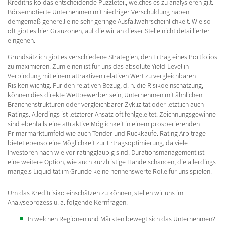
Kreditrisiko das entscheidende Puzzleteil, welches es zu analysieren gilt.
Börsennotierte Unternehmen mit niedriger Verschuldung haben
demgemäß generell eine sehr geringe Ausfallwahrscheinlichkeit. Wie so
oft gibt es hier Grauzonen, auf die wir an dieser Stelle nicht detaillierter
eingehen.
Grundsätzlich gibt es verschiedene Strategien, den Ertrag eines Portfolios
zu maximieren. Zum einen ist für uns das absolute Yield-Level in
Verbindung mit einem attraktiven relativen Wert zu vergleichbaren
Risiken wichtig. Für den relativen Bezug, d. h. die Risikoeinschätzung,
können dies direkte Wettbewerber sein, Unternehmen mit ähnlichen
Branchenstrukturen oder vergleichbarer Zyklizität oder letztlich auch
Ratings. Allerdings ist letzterer Ansatz oft fehlgeleitet. Zeichnungsgewinne
sind ebenfalls eine attraktive Möglichkeit in einem prosperierenden
Primärmarktumfeld wie auch Tender und Rückkäufe. Rating Arbitrage
bietet ebenso eine Möglichkeit zur Ertragsoptimierung, da viele
Investoren nach wie vor ratinggläubig sind. Durationsmanagement ist
eine weitere Option, wie auch kurzfristige Handelschancen, die allerdings
mangels Liquidität im Grunde keine nennenswerte Rolle für uns spielen.
Um das Kreditrisiko einschätzen zu können, stellen wir uns im
Analyseprozess u. a. folgende Kernfragen:
In welchen Regionen und Märkten bewegt sich das Unternehmen?