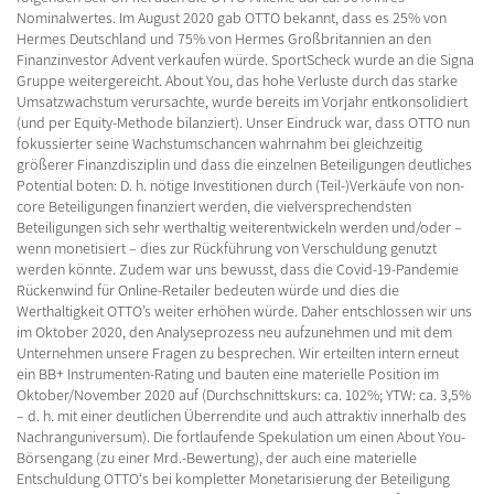
Nominalwertes. Im August 2020 gab OTTO bekannt, dass es 25% von
Hermes Deutschland und 75% von Hermes Großbritannien an den
Finanzinvestor Advent verkaufen würde. SportScheck wurde an die Signa
Gruppe weitergereicht. About You, das hohe Verluste durch das starke
Umsatzwachstum verursachte, wurde bereits im Vorjahr entkonsolidiert
(und per Equity-Methode bilanziert). Unser Eindruck war, dass OTTO nun
fokussierter seine Wachstumschancen wahrnahm bei gleichzeitig
größerer Finanzdisziplin und dass die einzelnen Beteiligungen deutliches
Potential boten: D. h. nötige Investitionen durch (Teil-)Verkäufe von non-
core Beteiligungen finanziert werden, die vielversprechendsten
Beteiligungen sich sehr werthaltig weiterentwickeln werden und/oder –
wenn monetisiert – dies zur Rückführung von Verschuldung genutzt
werden könnte. Zudem war uns bewusst, dass die Covid-19-Pandemie
Rückenwind für Online-Retailer bedeuten würde und dies die
Werthaltigkeit OTTO’s weiter erhöhen würde. Daher entschlossen wir uns
im Oktober 2020, den Analyseprozess neu aufzunehmen und mit dem
Unternehmen unsere Fragen zu besprechen. Wir erteilten intern erneut
ein BB+ Instrumenten-Rating und bauten eine materielle Position im
Oktober/November 2020 auf (Durchschnittskurs: ca. 102%; YTW: ca. 3,5%
– d. h. mit einer deutlichen Überrendite und auch attraktiv innerhalb des
Nachranguniversum). Die fortlaufende Spekulation um einen About You-
Börsengang (zu einer Mrd.-Bewertung), der auch eine materielle
Entschuldung OTTO‘s bei kompletter Monetarisierung der Beteiligung