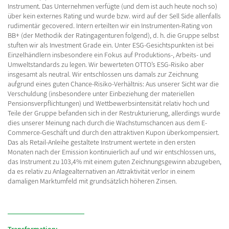
Instrument. Das Unternehmen verfügte (und dem ist auch heute noch so)
über kein externes Rating und wurde bzw. wird auf der Sell Side allenfalls
rudimentär gecovered. Intern erteilten wir ein Instrumenten-Rating von
BB+ (der Methodik der Ratingagenturen folgend), d. h. die Gruppe selbst
stuften wir als Investment Grade ein. Unter ESG-Gesichtspunkten ist bei
Einzelhändlern insbesondere ein Fokus auf Produktions-, Arbeits- und
Umweltstandards zu legen. Wir bewerteten OTTO’s ESG-Risiko aber
insgesamt als neutral. Wir entschlossen uns damals zur Zeichnung
aufgrund eines guten Chance-Risiko-Verhältnis: Aus unserer Sicht war die
Verschuldung (insbesondere unter Einbeziehung der materiellen
Pensionsverpflichtungen) und Wettbewerbsintensität relativ hoch und
Teile der Gruppe befanden sich in der Restrukturierung, allerdings wurde
dies unserer Meinung nach durch die Wachstumschancen aus dem E-
Commerce-Geschäft und durch den attraktiven Kupon überkompensiert.
Das als Retail-Anleihe gestaltete Instrument wertete in den ersten
Monaten nach der Emission kontinuierlich auf und wir entschlossen uns,
das Instrument zu 103,4% mit einem guten Zeichnungsgewinn abzugeben,
da es relativ zu Anlagealternativen an Attraktivität verlor in einem
damaligen Marktumfeld mit grundsätzlich höheren Zinsen.
Transformation: