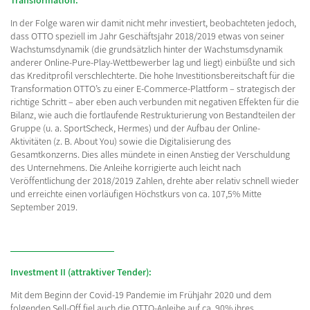
In der Folge waren wir damit nicht mehr investiert, beobachteten jedoch,
dass OTTO speziell im Jahr Geschäftsjahr 2018/2019 etwas von seiner
Wachstumsdynamik (die grundsätzlich hinter der Wachstumsdynamik
anderer Online-Pure-Play-Wettbewerber lag und liegt) einbüßte und sich
das Kreditprofil verschlechterte. Die hohe Investitionsbereitschaft für die
Transformation OTTO’s zu einer E-Commerce-Plattform – strategisch der
richtige Schritt – aber eben auch verbunden mit negativen Effekten für die
Bilanz, wie auch die fortlaufende Restrukturierung von Bestandteilen der
Gruppe (u. a. SportScheck, Hermes) und der Aufbau der Online-
Aktivitäten (z. B. About You) sowie die Digitalisierung des
Gesamtkonzerns. Dies alles mündete in einen Anstieg der Verschuldung
des Unternehmens. Die Anleihe korrigierte auch leicht nach
Veröffentlichung der 2018/2019 Zahlen, drehte aber relativ schnell wieder
und erreichte einen vorläufigen Höchstkurs von ca. 107,5% Mitte
September 2019.
Investment II (attraktiver Tender):
Mit dem Beginn der Covid-19 Pandemie im Frühjahr 2020 und dem
folgenden Sell-Off fiel auch die OTTO-Anleihe auf ca. 90% ihres