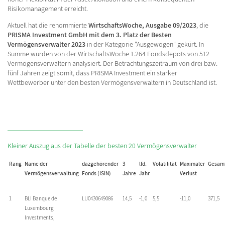
Risikomanagement erreicht.
Aktuell hat die renommierte
WirtschaftsWoche, Ausgabe 09/2023
, die
PRISMA Investment GmbH mit dem 3. Platz der Besten
Vermögensverwalter 2023
in der Kategorie "Ausgewogen" gekürt. In
Summe wurden von der WirtschaftsWoche 1.264 Fondsdepots von 512
Vermögensverwaltern analysiert. Der Betrachtungszeitraum von drei bzw.
fünf Jahren zeigt somit, dass PRISMA Investment ein starker
Wettbewerber unter den besten Vermögensverwaltern in Deutschland ist.
Kleiner Auszug aus der Tabelle der besten 20 Vermögensverwalter
Rang
Name der
dazgehörender
3
lfd.
Volatilität
Maximaler
Gesam
Vermögensverwaltung
Fonds (ISIN)
Jahre
Jahr
Verlust
1
BLI Banque de
LU0430649086
14,5
-1,0
5,5
-11,0
371,5
Luxembourg
Investments,