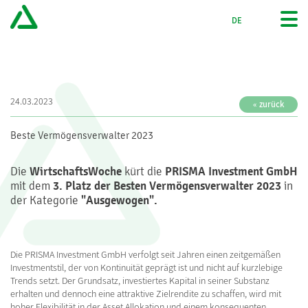
DE
EN
24.03.2023
« zurück
Beste Vermögensverwalter 2023
Die
WirtschaftsWoche
kürt die
PRISMA Investment GmbH
mit dem
3. Platz der Besten Vermögensverwalter 2023
in
der Kategorie
"Ausgewogen".
Die PRISMA Investment GmbH verfolgt seit Jahren einen zeitgemäßen
Investmentstil, der von Kontinuität geprägt ist und nicht auf kurzlebige
Trends setzt. Der Grundsatz, investiertes Kapital in seiner Substanz
erhalten und dennoch eine attraktive Zielrendite zu schaffen, wird mit
hoher Flexibilität in der Asset Allokation und einem konsequenten