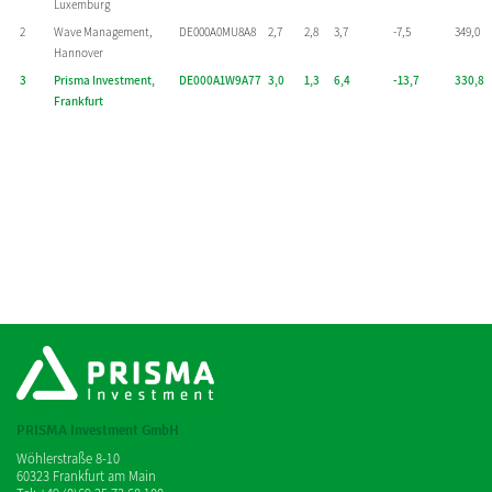
Luxemburg
2
Wave Management,
DE000A0MU8A8
2,7
2,8
3,7
-7,5
349,0
Hannover
3
Prisma Investment,
DE000A1W9A77
3,0
1,3
6,4
-13,7
330,8
Frankfurt
PRISMA Investment GmbH
Wöhlerstraße 8-10
60323 Frankfurt am Main